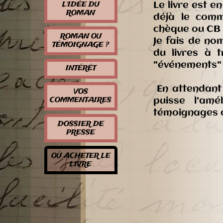
L'IDÉE DU
Le livre est e
ROMAN
déjà le comm
chèque ou CB v
ROMAN OU
Je fais de no
TÉMOIGNAGE ?
du livres à 
"événements" d
INTÉRÊT
En attendant 
VOS
COMMENTAIRES
puisse l'amé
témoignages o
DOSSIER DE
PRESSE
OÙ ACHETER LE
LIVRE