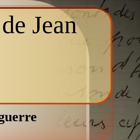
e de
Jean
)
 guerre